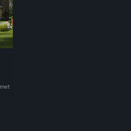
Σ
amet