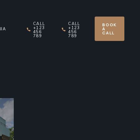
CALL
CALL
BOOK
+123
+123
A
ΝΙΑ
456
456
CALL
789
789