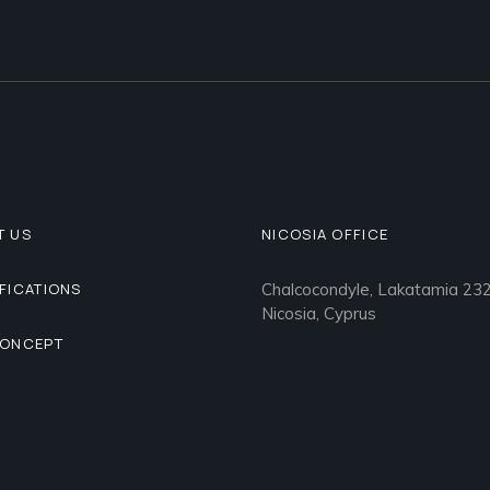
T US
NICOSIA OFFICE
FICATIONS
Chalcocondyle, Lakatamia 232
Nicosia, Cyprus
CONCEPT